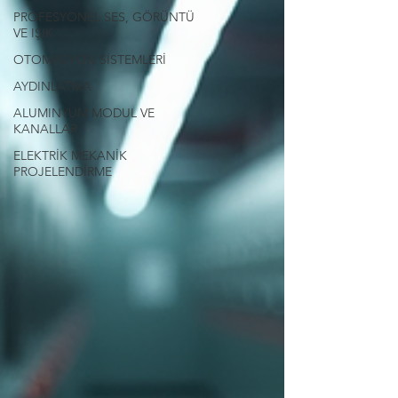
PROFESYONEL SES, GÖRÜNTÜ
VE IŞIK
OTOMASYON SİSTEMLERİ
AYDINLATMA
ALUMINYUM MODUL VE
KANALLAR
ELEKTRİK MEKANİK
PROJELENDİRME