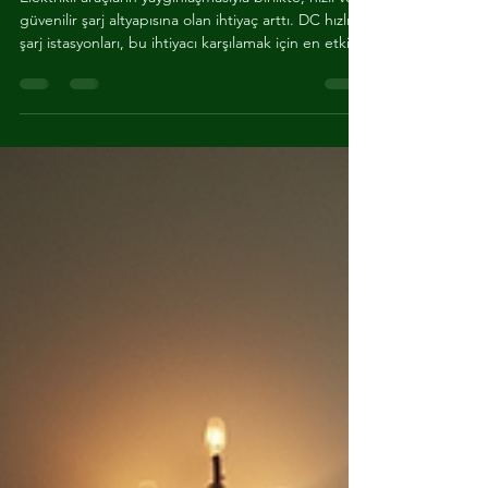
AGLER ENERJI
23 Şub
3 dakikada okunur
DC Hızlı Şarj İstasyonu
Maliyet ve Faydaları
Elektrikli araçların yaygınlaşmasıyla birlikte, hızlı ve
güvenilir şarj altyapısına olan ihtiyaç arttı. DC hızlı
şarj istasyonları, bu ihtiyacı karşılamak için en etkili
çözümlerden biri olarak öne çıkıyor. Bu yazıda, DC
hızlı şarj istasyonu maliyeti ve sağladığı faydalar
hakkında net bilgiler sunacağım. DC Hızlı Şarj
İstasyonu Maliyeti Nedir? DC hızlı şarj
istasyonlarının maliyeti, kurulum yeri, kapasite ve
teknolojiye göre değişir. Ortalama olarak, bir
istasyonun kurulumu