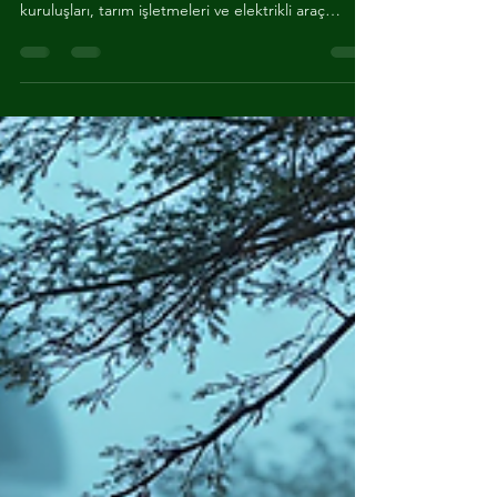
Enerji sektöründe verimlilik ve sürdürülebilirlik artık
zorunlu hale geldi. Kurumsal firmalar, sanayi
kuruluşları, tarım işletmeleri ve elektrikli araç
sahipleri için enerji yönetimi kritik bir konu. Bu
noktada, profesyonel enerji danışmanlık hizmetleri
devreye giriyor. Agler Enerji, bu alanda sunduğu
kapsamlı çözümlerle fark yaratıyor. Enerji
Danışmanlık Hizmetleri Nedir? Enerji danışmanlık
hizmetleri, enerji kullanımını analiz etmek, tasarruf
yöntemleri geliştirmek ve sürdü