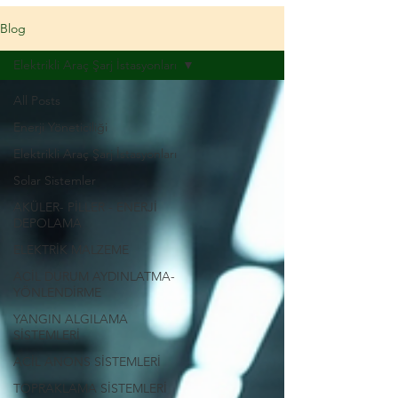
Blog
Elektrikli Araç Şarj İstasyonları
All Posts
Enerji Yöneticiliği
Elektrikli Araç Şarj İstasyonları
Solar Sistemler
AKÜLER- PİLLER - ENERJİ
DEPOLAMA
ELEKTRİK MALZEME
ACİL DURUM AYDINLATMA-
YÖNLENDİRME
YANGIN ALGILAMA
SİSTEMLERİ
ACİL ANONS SİSTEMLERİ
TOPRAKLAMA SİSTEMLERİ