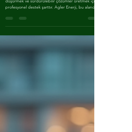
Agler Enerji Danışmanlık
Hizmetleri Hakkında Her Şey
Enerji sektöründe doğru adımları atmak, maliyetleri
düşürmek ve sürdürülebilir çözümler üretmek için
profesyonel destek şarttır. Agler Enerji, bu alanda
sunduğu danışmanlık hizmetleriyle fark yaratıyor.
Bu yazıda, Agler Enerji danışmanlık hizmetlerinin
kapsamını, avantajlarını ve nasıl
faydalanabileceğinizi detaylı şekilde anlatacağım.
Enerji Danışmanlığının Önemi ve Kapsamı Enerji
yönetimi, sadece faturaları azaltmakla kalmaz. Aynı
zamanda çevresel etkileri minimize eder ve