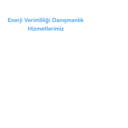
yükümlü kurum ve kuruluşlar tanımlanmıştır.
Bahse konu mevzuata ulaşmak için
tıklayınız
.
Enerji Verimliliği Danışmanlık
Hizmetlerimiz
Enerji Verimliliği Hizmetlerimiz
Enerji Etüt Danışmanlığı
KOSGEB Enerji Etüt Danışmanlığı
Verimlilik Artırıcı Proje
Enerji Yöneticiliği
Enerji Kimlik Belgesi
Yenilenebilir Enerji Danışmanlığı
Ölçüm Hizmetlerimiz
Enerji Analizörü Ölçümleri
Baca Gazı Ölçümleri
Ultrasonik Debi Ölçümü
Gürültü Ölçümü
Kazan Verimliliği Ölçümü