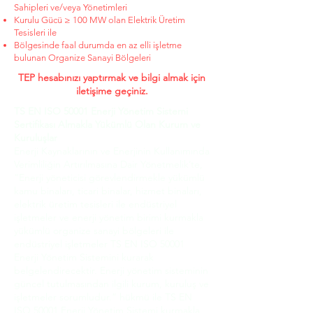
Sahipleri ve/veya Yönetimleri
Kurulu Gücü ≥ 100 MW olan Elektrik Üretim
Tesisleri ile
Bölgesinde faal durumda en az elli işletme
bulunan Organize Sanayi Bölgeleri
TEP hesabınızı yaptırmak ve bilgi almak için
iletişime geçiniz.
TS EN ISO 50001 Enerji Yönetim Sistemi
Sertifikası Almakla Yükümlü Olan Kurum ve
Kuruluşlar
Enerji Kaynaklarının ve Enerjinin Kullanımında
Verimliliğin Artırılmasına Dair Yönetmelik’te,
“Enerji yöneticisi görevlendirmekle yükümlü
kamu binaları, ticari binalar, hizmet binaları,
elektrik üretim tesisleri ile endüstriyel
işletmeler ve enerji yönetim birimi kurmakla
yükümlü organize sanayi bölgeleri ile
endüstriyel işletmeler TS EN ISO 50001
Enerji Yönetim Sistemini kurarak
belgelendirecektir. Enerji yönetim sisteminin
güncel tutulmasından ilgili kurum, kuruluş ve
işletmeler sorumludur.” hükmü ile TS EN
ISO 50001 Enerji Yönetim Sistemi kurmakla