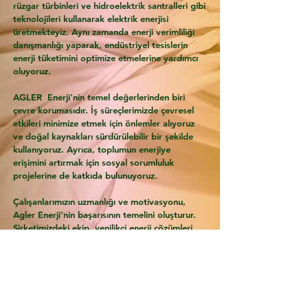
rüzgar türbinleri ve hidroelektrik santralleri gibi
teknolojileri kullanarak elektrik enerjisi
üretmekteyiz. Aynı zamanda enerji verimliliği
danışmanlığı yaparak, endüstriyel tesislerin
enerji tüketimini optimize etmelerine yardımcı
oluyoruz.
AGLER Enerji'nin temel değerlerinden biri
çevre korumasıdır. İş süreçlerimizde çevresel
etkileri minimize etmek için önlemler alıyoruz
ve doğal kaynakları sürdürülebilir bir şekilde
kullanıyoruz. Ayrıca, toplumun enerjiye
erişimini artırmak için sosyal sorumluluk
Topraklı Priz
- ARVİA
projelerine de katkıda bulunuyoruz.
few days ago
Verified
Çalışanlarımızın uzmanlığı ve motivasyonu,
Agler Enerji'nin başarısının temelini oluşturur.
Şirketimizdeki ekip, yenilikçi enerji çözümleri
geliştirme, proje yönetimi ve teknik uzmanlık
konularında geniş bir deneyime sahiptir.
Ayrıca, sürekli olarak sektördeki gelişmeleri
takip ederek teknolojik yenilikleri uygulama
konusunda kararlıyız.