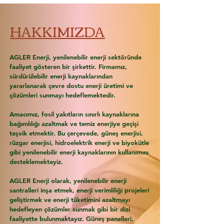
HAKKIMIZDA
AGLER Enerji, yenilenebilir enerji sektöründe
faaliyet gösteren bir şirkettir. Firmamız,
sürdürülebilir enerji kaynaklarından
yararlanarak çevre dostu enerji üretimi ve
çözümleri sunmayı hedeflemektedir.
Amacımız, fosil yakıtların sınırlı kaynaklarına
bağımlılığı azaltmak ve temiz enerjiye geçişi
teşvik etmektir. Bu çerçevede, güneş enerjisi,
rüzgar enerjisi, hidroelektrik enerji ve biyokütle
gibi yenilenebilir enerji kaynaklarının kullanımını
desteklemekteyiz.
AGLER Enerji olarak, yenilenebilir enerji
santralleri inşa etmek, enerji verimliliği projeleri
geliştirmek ve enerji tüketimini azaltmayı
hedefleyen çözümler sunmak gibi bir dizi
faaliyette bulunmaktayız. Güneş panelleri,