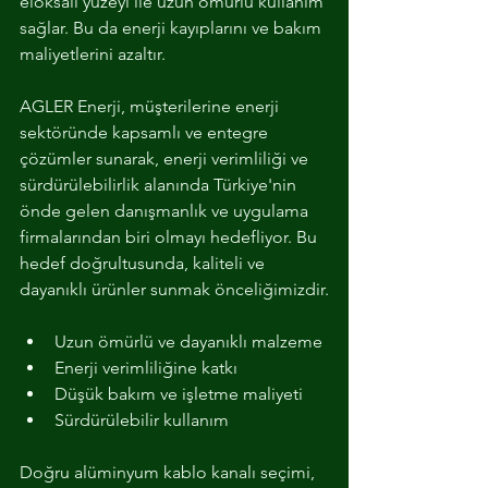
eloksalı yüzeyi ile uzun ömürlü kullanım 
sağlar. Bu da enerji kayıplarını ve bakım 
maliyetlerini azaltır.
AGLER Enerji, müşterilerine enerji 
sektöründe kapsamlı ve entegre 
çözümler sunarak, enerji verimliliği ve 
sürdürülebilirlik alanında Türkiye'nin 
önde gelen danışmanlık ve uygulama 
firmalarından biri olmayı hedefliyor. Bu 
hedef doğrultusunda, kaliteli ve 
dayanıklı ürünler sunmak önceliğimizdir.
Uzun ömürlü ve dayanıklı malzeme
Enerji verimliliğine katkı
Someone just added
Topraklı Priz
Düşük bakım ve işletme maliyeti
- ARVİA
to their cart.
Sürdürülebilir kullanım
few days ago
Verified
Doğru alüminyum kablo kanalı seçimi, 