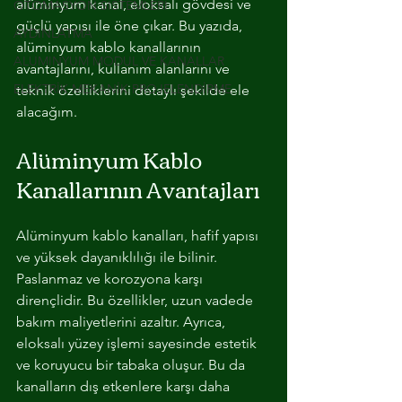
alüminyum kanal, eloksalı gövdesi ve 
OTOMASYON SİSTEMLERİ
güçlü yapısı ile öne çıkar. Bu yazıda, 
AYDINLATMA
alüminyum kablo kanallarının 
ALUMINYUM MODUL VE KANALLAR
avantajlarını, kullanım alanlarını ve 
ELEKTRİK MEKANİK PROJELENDİRME
teknik özelliklerini detaylı şekilde ele 
alacağım.
Alüminyum Kablo 
Kanallarının Avantajları
Alüminyum kablo kanalları, hafif yapısı 
ve yüksek dayanıklılığı ile bilinir. 
Paslanmaz ve korozyona karşı 
dirençlidir. Bu özellikler, uzun vadede 
bakım maliyetlerini azaltır. Ayrıca, 
eloksalı yüzey işlemi sayesinde estetik 
ve koruyucu bir tabaka oluşur. Bu da 
kanalların dış etkenlere karşı daha 