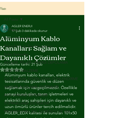
Yazı
All Posts
AGLER ENERJI
All Posts
17 Şub
3 dakikada okunur
Alüminyum Kablo
Enerji Yöneticiliği
Kanalları: Sağlam ve
Elektrikli Araç Şarj İstasyonları
Dayanıklı Çözümler
Solar Sistemler
AKÜLER- PİLLER - ENERJİ DEPOLAMA
Güncelleme tarihi:
21 Şub
5 üzerinden NaN yıldız
ELEKTRİK MALZEME
Alüminyum kablo kanalları, elektrik 
ACİL DURUM AYDINLATMA-YÖNLENDİRME
tesisatlarında güvenlik ve düzen 
YANGIN ALGILAMA SİSTEMLERİ
sağlamak için vazgeçilmezdir. Özellikle 
sanayi kuruluşları, tarım işletmeleri ve 
ACİL ANONS SİSTEMLERİ
elektrikli araç sahipleri için dayanıklı ve 
TOPRAKLAMA SİSTEMLERİ
uzun ömürlü ürünler tercih edilmelidir. 
PROFESYONEL SES, GÖRÜNTÜ VE IŞIK
AGLER_EDX kalitesi ile sunulan 101x50 