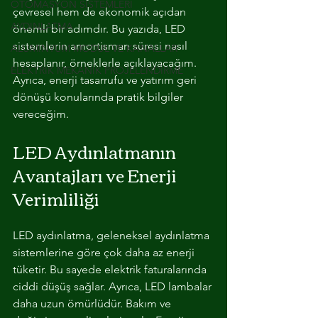
OTOMASYON SİSTEMLERİ
çevresel hem de ekonomik açıdan 
AYDINLATMA
önemli bir adımdır. Bu yazıda, LED 
sistemlerin amortisman süresi nasıl 
ALUMINYUM MODUL VE KANALLAR
hesaplanır, örneklerle açıklayacağım. 
ELEKTRİK MEKANİK PROJELENDİRME
Ayrıca, enerji tasarrufu ve yatırım geri 
dönüşü konularında pratik bilgiler 
vereceğim.
LED Aydınlatmanın 
Avantajları ve Enerji 
Verimliliği
LED aydınlatma, geleneksel aydınlatma 
sistemlerine göre çok daha az enerji 
tüketir. Bu sayede elektrik faturalarında 
ciddi düşüş sağlar. Ayrıca, LED lambalar 
daha uzun ömürlüdür. Bakım ve 