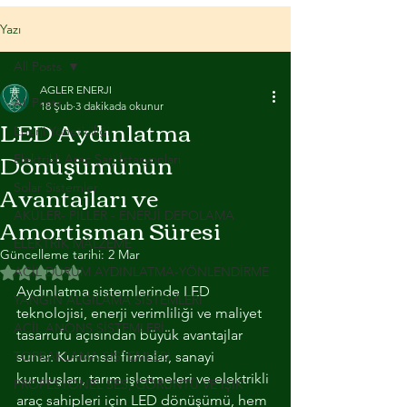
Yazı
All Posts
AGLER ENERJI
All Posts
18 Şub
3 dakikada okunur
LED Aydınlatma
Enerji Yöneticiliği
Dönüşümünün
Elektrikli Araç Şarj İstasyonları
Avantajları ve
Solar Sistemler
Amortisman Süresi
AKÜLER- PİLLER - ENERJİ DEPOLAMA
ELEKTRİK MALZEME
Güncelleme tarihi:
2 Mar
ACİL DURUM AYDINLATMA-YÖNLENDİRME
5 üzerinden NaN yıldız
Aydınlatma sistemlerinde LED 
YANGIN ALGILAMA SİSTEMLERİ
teknolojisi, enerji verimliliği ve maliyet 
ACİL ANONS SİSTEMLERİ
tasarrufu açısından büyük avantajlar 
TOPRAKLAMA SİSTEMLERİ
sunar. Kurumsal firmalar, sanayi 
kuruluşları, tarım işletmeleri ve elektrikli 
PROFESYONEL SES, GÖRÜNTÜ VE IŞIK
araç sahipleri için LED dönüşümü, hem 