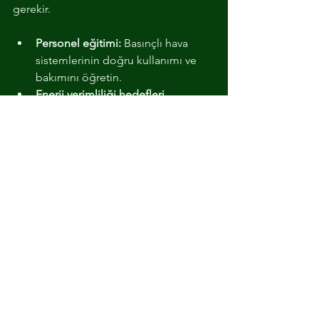
gerekir.
Personel eğitimi:
 Basınçlı hava 
sistemlerinin doğru kullanımı ve 
bakımını öğretin.
Enerji verimliliği hedefleri 
belirleyin:
 Performans göstergeleri 
oluşturun.
Düzenli denetimler yapın:
 Sistem 
performansını ve enerji tüketimini 
izleyin.
İyileştirme önerilerini 
değerlendirin:
 Çalışanlardan gelen 
önerilere açık olun.
Enerji tasarrufu projeleri başlatın:
Yeni teknolojiler ve yöntemlerle 
sürekli gelişim sağlayın.
Bu yaklaşım, enerji kayıplarını minimize 