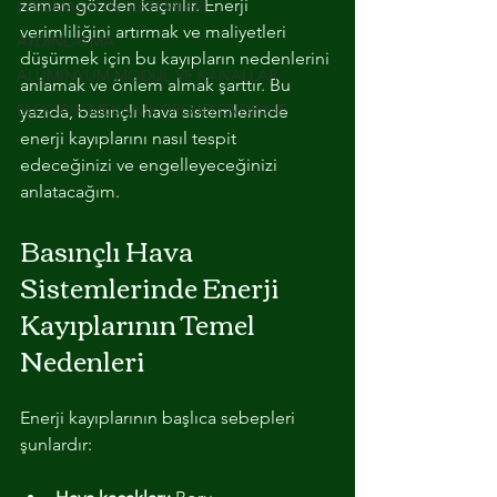
zaman gözden kaçırılır. Enerji 
OTOMASYON SİSTEMLERİ
verimliliğini artırmak ve maliyetleri 
AYDINLATMA
düşürmek için bu kayıpların nedenlerini 
ALUMINYUM MODUL VE KANALLAR
anlamak ve önlem almak şarttır. Bu 
ELEKTRİK MEKANİK PROJELENDİRME
yazıda, basınçlı hava sistemlerinde 
enerji kayıplarını nasıl tespit 
edeceğinizi ve engelleyeceğinizi 
anlatacağım.
Basınçlı Hava 
Sistemlerinde Enerji 
Kayıplarının Temel 
Nedenleri
Enerji kayıplarının başlıca sebepleri 
şunlardır: