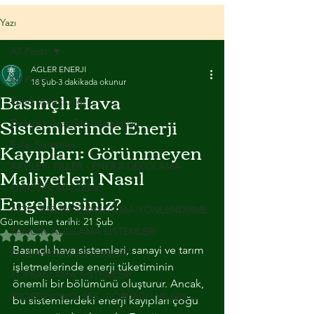
Yazı
All Posts
AGLER ENERJI
All Posts
18 Şub
3 dakikada okunur
Basınçlı Hava
Enerji Yöneticiliği
Sistemlerinde Enerji
Elektrikli Araç Şarj İstasyonları
Kayıpları: Görünmeyen
Solar Sistemler
Maliyetleri Nasıl
AKÜLER- PİLLER - ENERJİ DEPOLAMA
ELEKTRİK MALZEME
Engellersiniz?
ACİL DURUM AYDINLATMA-YÖNLENDİRME
Güncelleme tarihi:
21 Şub
YANGIN ALGILAMA SİSTEMLERİ
5 üzerinden NaN yıldız
Basınçlı hava sistemleri, sanayi ve tarım 
ACİL ANONS SİSTEMLERİ
işletmelerinde enerji tüketiminin 
TOPRAKLAMA SİSTEMLERİ
önemli bir bölümünü oluşturur. Ancak, 
PROFESYONEL SES, GÖRÜNTÜ VE IŞIK
bu sistemlerdeki enerji kayıpları çoğu 