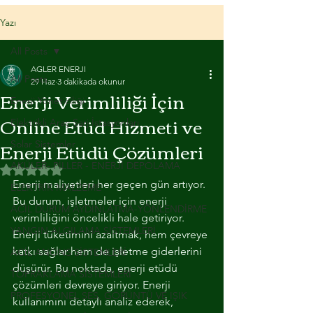
Yazı
All Posts
AGLER ENERJI
All Posts
29 Haz
3 dakikada okunur
Enerji Verimliliği İçin
Enerji Yöneticiliği
Online Etüd Hizmeti ve
Elektrikli Araç Şarj İstasyonları
Enerji Etüdü Çözümleri
Solar Sistemler
AKÜLER- PİLLER - ENERJİ DEPOLAMA
5 üzerinden NaN yıldız
Enerji maliyetleri her geçen gün artıyor. 
ELEKTRİK MALZEME
Bu durum, işletmeler için enerji 
ACİL DURUM AYDINLATMA-YÖNLENDİRME
verimliliğini öncelikli hale getiriyor. 
YANGIN ALGILAMA SİSTEMLERİ
Enerji tüketimini azaltmak, hem çevreye 
katkı sağlar hem de işletme giderlerini 
ACİL ANONS SİSTEMLERİ
düşürür. Bu noktada, enerji etüdü 
TOPRAKLAMA SİSTEMLERİ
çözümleri devreye giriyor. Enerji 
PROFESYONEL SES, GÖRÜNTÜ VE IŞIK
kullanımını detaylı analiz ederek, 