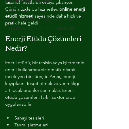
OTOMASYON SİSTEMLERİ
tasarruf fırsatlarını ortaya çıkarıyor. 
Günümüzde bu hizmetler, 
online enerji 
AYDINLATMA
etüdü hizmeti
 sayesinde daha hızlı ve 
ALUMINYUM MODUL VE KANALLAR
pratik hale geldi.
ELEKTRİK MEKANİK PROJELENDİRME
Enerji Etüdü Çözümleri 
Nedir?
Enerji etüdü, bir tesisin veya işletmenin 
enerji kullanımını sistematik olarak 
inceleyen bir süreçtir. Amaç, enerji 
kayıplarını tespit etmek ve verimliliği 
artıracak öneriler sunmaktır. Enerji 
etüdü çözümleri, farklı sektörlerde 
uygulanabilir:
Sanayi tesisleri
Tarım işletmeleri