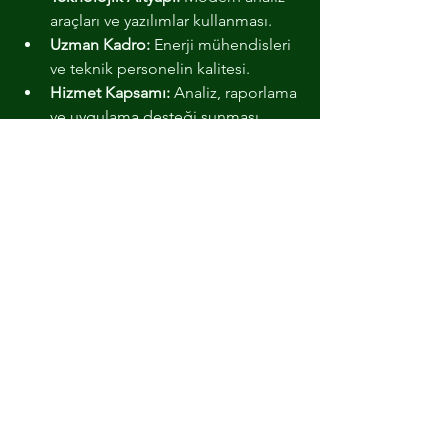
araçları ve yazılımlar kullanması.
Uzman Kadro:
 Enerji mühendisleri 
ve teknik personelin kalitesi.
Hizmet Kapsamı:
 Analiz, raporlama 
ve uygulama desteği sunması.
Müşteri Desteği:
 Sürekli iletişim ve 
teknik destek sağlaması.
Doğru firma ile çalışmak, enerji 
verimliliği hedeflerine hızlı ulaşmayı 
sağlar. Ayrıca, yatırımın geri dönüş 
süresi kısalır.
Enerji Verimliliğinde 
Geleceğe Yatırım Yapın
Enerji verimliliği, sadece bugünün 
değil, yarının da kazancıdır. 