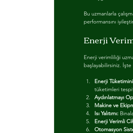
Bu uzmanlarla çalışmak
performansını iyileştir
Enerji Verim
Enerji verimliliği uz
başlayabilirsiniz. İşt
Enerji Tüketimini
tüketimleri tespi
Aydınlatmayı Op
Makine ve Ekip
Isı Yalıtımı:
 Binala
Enerji Verimli Ci
Otomasyon Siste