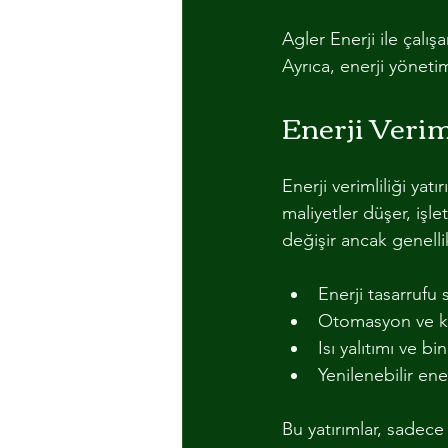
Agler Enerji ile çalışa
Ayrıca, enerji yöneti
Enerji Verim
Enerji verimliliği ya
maliyetler düşer, işle
değişir ancak genellik
Enerji tasarrufu
Otomasyon ve ko
Isı yalıtımı ve bin
Yenilenebilir ene
Bu yatırımlar, sadece