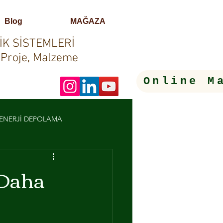
Blog
MAĞAZA
İK SİSTEMLERİ
 Proje, Malzeme
Online M
- ENERJİ DEPOLAMA
LERİ
 Daha
OTOMASYON SİSTEMLERİ