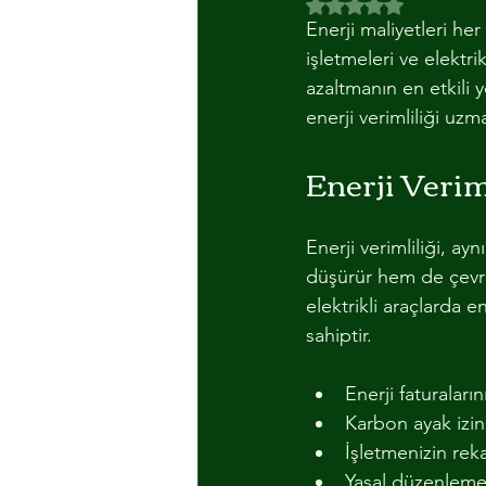
5 üzerinden NaN yıl
Enerji maliyetleri he
AYDINLATMA
ALUMINYUM M
işletmeleri ve elektri
azaltmanın en etkili
enerji verimliliği uzm
Enerji Verim
Enerji verimliliği, a
düşürür hem de çevrey
elektrikli araçlarda e
sahiptir.
Enerji faturalarını
Karbon ayak izini
İşletmenizin reka
Yasal düzenlemel