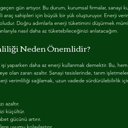
dız
r geçen gün artıyor. Bu durum, kurumsal firmalar, sanayi kur
ODUL VE KANALLAR
ELEKTRİK MEKANİK PROJELENDİRME
kli araç sahipleri için büyük bir yük oluşturuyor. Enerji veri
 yoludur. Doğru adımlarla enerji tüketimini düşürmek mümk
anlarıyla nasıl daha az tüketebileceğinizi anlatacağım.
liliği Neden Önemlidir?
ynı işi yaparken daha az enerji kullanmak demektir. Bu, hem 
e olan zararı azaltır. Sanayi tesislerinde, tarım işletmele
nerji verimliliği sağlamak, uzun vadede sürdürülebilirlik iç
zı azaltır.
zi küçültür.
bet gücünü artırır.
ere uyumu kolaylaştırır.