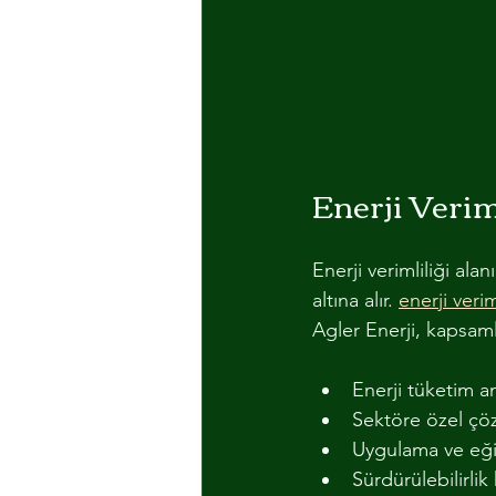
Enerji Veriml
Enerji verimliliği ala
altına alır. 
enerji veri
Agler Enerji, kapsaml
Enerji tüketim an
Sektöre özel çözü
Uygulama ve eğit
Sürdürülebilirlik