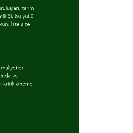
uluşları, tarım 
mliliği, bu yükü 
ün. İşte size 
maliyetleri 
rinde ve 
in kritik öneme 