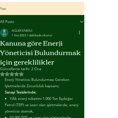
Yazı
All Posts
AGLER ENERJI
7 Ara 2023
1 dakikada okunur
Kanuna göre Enerji
Yöneticisi Bulundurmak
için gereklilikler
Güncelleme tarihi:
2 Oca
5 üzerinden NaN yıldız
Enerji Yöneticisi Bulundurması Gereken 
İşletmelerde Zorunluluk kapsamı;
Sanayi Tesislerinde;
•   Yıllık enerji tüketimi 1.000 Ton Eşdeğer 
Petrol (TEP) ve üzeri olan işletmelerde, enerji 
yöneticisi atamak,
•   50.000 TEP ve üzeri olan işletmelerde, 