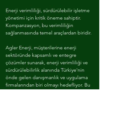
Enerji verimliliği, sürdürülebilir işletme 
yönetimi için kritik öneme sahiptir. 
Kompanzasyon, bu verimliliğin 
sağlanmasında temel araçlardan biridir. 
Agler Enerji, müşterilerine enerji 
sektöründe kapsamlı ve entegre 
çözümler sunarak, enerji verimliliği ve 
sürdürülebilirlik alanında Türkiye'nin 
önde gelen danışmanlık ve uygulama 
firmalarından biri olmayı hedefliyor. Bu 
kapsamda, kompanzasyon takibi ve 
uygulamalarında profesyonel destek 
sağlar.
Kompanzasyon sistemleri sayesinde, 
elektrikli araç sahipleri ve tarım 
işletmeleri de enerji maliyetlerini 