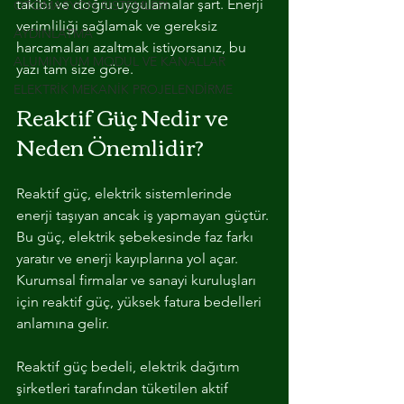
takibi ve doğru uygulamalar şart. Enerji 
OTOMASYON SİSTEMLERİ
verimliliği sağlamak ve gereksiz 
AYDINLATMA
harcamaları azaltmak istiyorsanız, bu 
ALUMINYUM MODUL VE KANALLAR
yazı tam size göre.
ELEKTRİK MEKANİK PROJELENDİRME
Reaktif Güç Nedir ve 
Neden Önemlidir?
Reaktif güç, elektrik sistemlerinde 
enerji taşıyan ancak iş yapmayan güçtür. 
Bu güç, elektrik şebekesinde faz farkı 
yaratır ve enerji kayıplarına yol açar. 
Kurumsal firmalar ve sanayi kuruluşları 
için reaktif güç, yüksek fatura bedelleri 
anlamına gelir. 
Reaktif güç bedeli, elektrik dağıtım 
şirketleri tarafından tüketilen aktif 