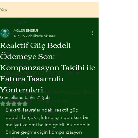
Yazı
All Posts
AGLER ENERJI
All Posts
18 Şub
2 dakikada okunur
Reaktif Güç Bedeli
Enerji Yöneticiliği
Ödemeye Son:
Elektrikli Araç Şarj İstasyonları
Kompanzasyon Takibi ile
Solar Sistemler
Fatura Tasarrufu
AKÜLER- PİLLER - ENERJİ DEPOLAMA
ELEKTRİK MALZEME
Yöntemleri
ACİL DURUM AYDINLATMA-YÖNLENDİRME
Güncelleme tarihi:
21 Şub
YANGIN ALGILAMA SİSTEMLERİ
5 üzerinden NaN yıldız
Elektrik faturalarındaki reaktif güç 
ACİL ANONS SİSTEMLERİ
bedeli, birçok işletme için gereksiz bir 
TOPRAKLAMA SİSTEMLERİ
maliyet kalemi haline geldi. Bu bedelin 
PROFESYONEL SES, GÖRÜNTÜ VE IŞIK
önüne geçmek için kompanzasyon 