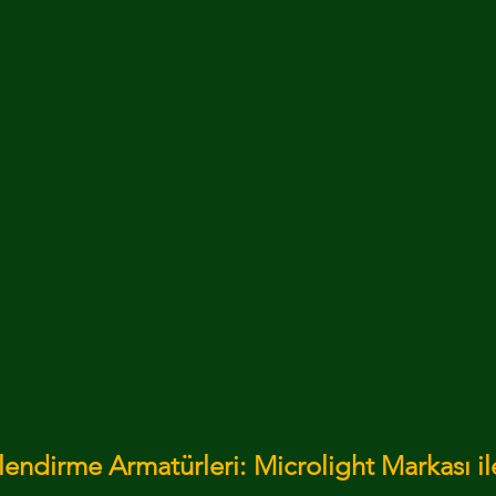
ODUL VE KANALLAR
ELEKTRİK MEKANİK PROJELENDİRME
dız
endirme Armatürleri: Microlight Markası ile