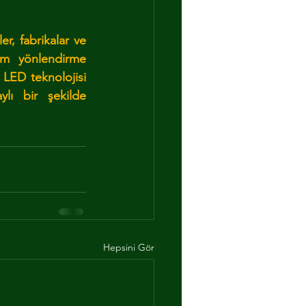
er, fabrikalar ve 
um yönlendirme 
 LED teknolojisi 
lı bir şekilde 
Hepsini Gör