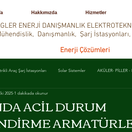
fa
Hakkımızda
Hizmetler
GLER ENERJİ DANIŞMANLIK ELEKTROTEKN
ühendislik, Danışmanlık, Şarj İstasyonları,
Enerji Çözümleri
trikli Araç Şarj İstasyonları
Solar Sistemler
AKÜLER- PİLLER 
Eki 2025
1 dakikada okunur
URUM AYDINLATMA-YÖNLENDİRME
YANGIN ALGILAMA SİSTEM
NDA ACİL DURUM
NDİRME ARMATÜRLE
PRAKLAMA SİSTEMLERİ
PROFESYONEL SES, GÖRÜNTÜ VE IŞIK