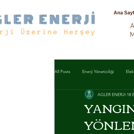
Ana Say
A
M
All Posts
Enerji Yöneticiliği
Elek
AGLER ENERJI
18 
ELEKTRİK MALZEME
ACİL D
YANGI
YÖNLE
ACİL ANONS SİSTEMLERİ
TO