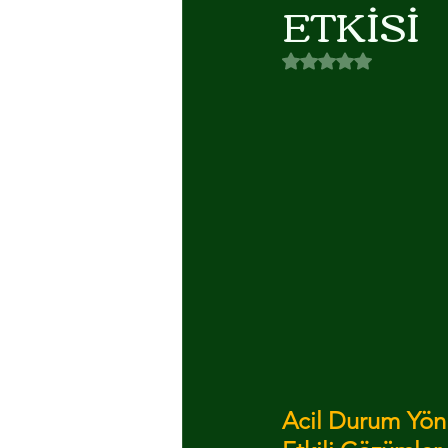
ETKİSİ
AYDINLATMA
ALUMINYUM M
5 üzerinden NaN yıl
Acil Durum Yönl