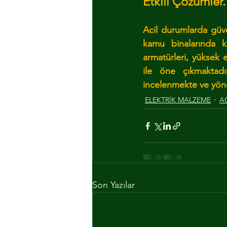
Etkili Çözümler.
Acil durumlarda güvenl
kamu binalarında k
armatürleri, yüksek e
ile öne çıkmaktadı
incelenmekte ve yönet
ELEKTRİK MALZEME
A
Son Yazılar