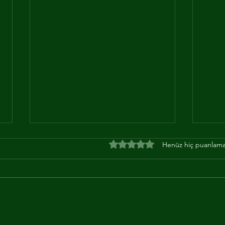
5 üzerinden 0 yıldız
Henüz hiç puanlama
Fabrika LED Dönüşüm
Aci