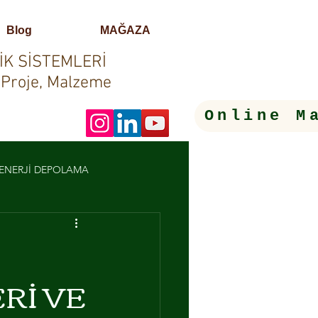
Blog
MAĞAZA
İK SİSTEMLERİ
 Proje, Malzeme
Online M
- ENERJİ DEPOLAMA
LERİ
Rİ VE
OTOMASYON SİSTEMLERİ