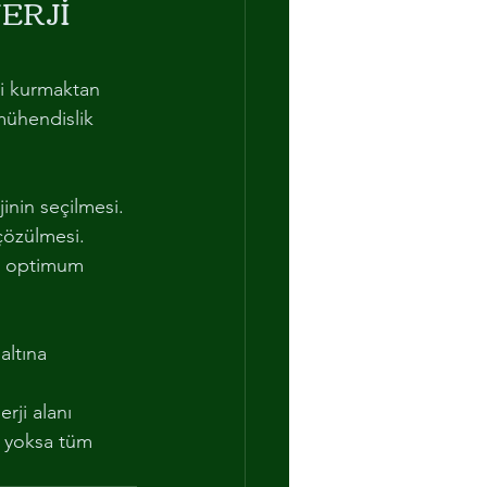
ERJİ 
ri kurmaktan 
 mühendislik 
inin seçilmesi.
 çözülmesi.
in optimum 
 
altına 
rji alanı 
, yoksa tüm 