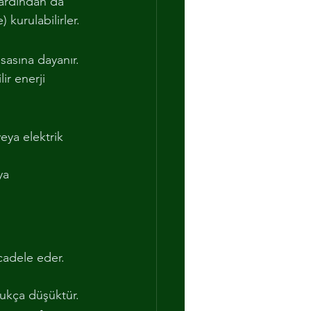
 ardından da 
 kurulabilirler.
asına dayanır. 
ir enerji 
eya elektrik 
ya 
cadele eder.
dukça düşüktür.