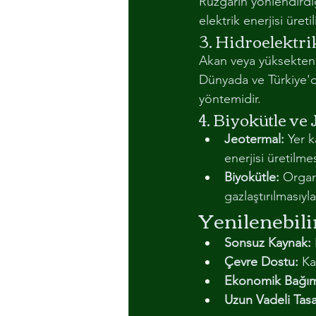
Rüzgarın yönlendirdi
elektrik enerjisi üre
3. Hidroelektri
Akan veya yüksekten 
Dünyada ve Türkiye'de
yöntemidir.
4. Biyokütle ve
Jeotermal:
 Yer 
enerjisi üretilmes
Biyokütle:
 Organ
gazlaştırılmasıyl
Yenilenebili
Sonsuz Kaynak:
Çevre Dostu:
 Ka
Ekonomik Bağıms
Uzun Vadeli Tasa