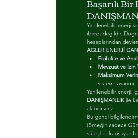
Başarılı Bi
DANIŞMAN
Yenilenebilir enerji 
ibaret değildir. Doğru
hesaplarından devlet 
AGLER ENERJİ DAN
Fizibilite ve Anal
Mevzuat ve İzin 
Maksimum Veriml
sistem tasarımı.
Yenilenebilir enerji,
DANIŞMANLIK
 ile k
alabilirsiniz.
Bu genel bilgilendirme
(örneğin sadece Güne
süreçleri kapsayan bi