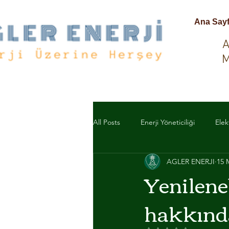
Ana Say
A
M
All Posts
Enerji Yöneticiliği
Elek
AGLER ENERJI
15 
ELEKTRİK MALZEME
ACİL D
Yenileneb
hakkında 
ACİL ANONS SİSTEMLERİ
TO