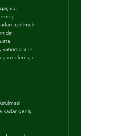
ar, su, 
enerji 
arları azaltmak 
nıdır.
uata 
, yatırımcıların 
ştirmeleri için 
türülmesi 
a kadar geniş 