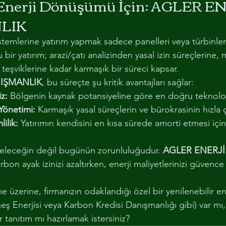
r Enerji Dönüşümü İçin: AGLER EN
LIK
sistemlerine yatırım yapmak sadece panelleri veya türbinle
 bir yatırım; arazi/çatı analizinden yasal izin süreçlerine,
teşviklerine kadar karmaşık bir süreci kapsar.
IŞMANLIK
, bu süreçte şu kritik avantajları sağlar:
iz:
 Bölgenin kaynak potansiyeline göre en doğru teknoloj
Yönetimi:
 Karmaşık yasal süreçlerin ve bürokrasinin hızla
ilik:
 Yatırımın kendisini en kısa sürede amorti etmesi iç
 geleceğin değil bugünün zorunluluğudur. 
AGLER ENERJİ
arbon ayak izinizi azaltırken, enerji maliyetlerinizi güvence 
 üzerine, firmanızın odaklandığı özel bir yenilenebilir ene
ş Enerjisi veya Karbon Kredisi Danışmanlığı gibi) var mı
r tanıtım mı hazırlamak istersiniz?