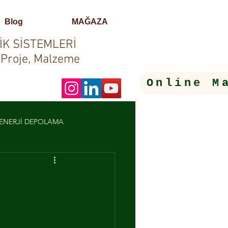
Blog
MAĞAZA
İK SİSTEMLERİ
 Proje, Malzeme
Online M
- ENERJİ DEPOLAMA
LERİ
OTOMASYON SİSTEMLERİ