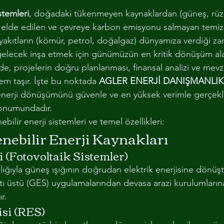
dız
istemleri
, doğadaki tükenmeyen kaynaklardan (güneş, rüzg
ODUL VE KANALLAR
ELEKTRİK MEKANİK PROJELENDİRME
) elde edilen ve çevreye karbon emisyonu salmayan temiz 
l yakıtların (kömür, petrol, doğalgaz) dünyamıza verdiği zar
 gelecek inşa etmek için günümüzün en kritik dönüşüm ala
, projelerin doğru planlanması, finansal analizi ve mevz
 taşır. İşte bu noktada 
AGLER ENERJİ DANIŞMANLIK
 enerji dönüşümünü güvenle ve en yüksek verimle gerçekle
 konumundadır.
ebilir enerji sistemleri ve temel özellikleri:
nebilir Enerji Kaynakları
i (Fotovoltaik Sistemler)
lığıyla güneş ışığının doğrudan elektrik enerjisine dönüş
Çatı üstü (GES) uygulamalarından devasa arazi kurulumların
r.
isi (RES)