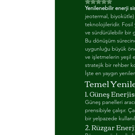
5 üzerinden NaN yıl
Yenilenebilir enerji s
AYDINLATMA
ALUMINYUM M
jeotermal, biyokütle
teknolojileridir. Fosi
ve sürdürülebilir bir
Bu dönüşüm sürecinde
uygunluğu büyük önem
ve işletmelerin yeşil
stratejik bir rehber
İşte en yaygın yenilen
Temel Yenile
1. Güneş Enerjis
Güneş panelleri aracı
prensibiyle çalışır. 
bir yelpazede kullanılı
2. Rüzgar Enerj