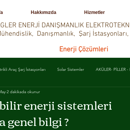
fa
Hakkımızda
Hizmetler
GLER ENERJİ DANIŞMANLIK ELEKTROTEKN
ühendislik, Danışmanlık, Şarj İstasyonları,
Enerji Çözümleri
trikli Araç Şarj İstasyonları
Solar Sistemler
AKÜLER- PİLLER 
May
2 dakikada okunur
URUM AYDINLATMA-YÖNLENDİRME
YANGIN ALGILAMA SİSTEM
ilir enerji sistemleri
genel bilgi ?
PRAKLAMA SİSTEMLERİ
PROFESYONEL SES, GÖRÜNTÜ VE IŞIK