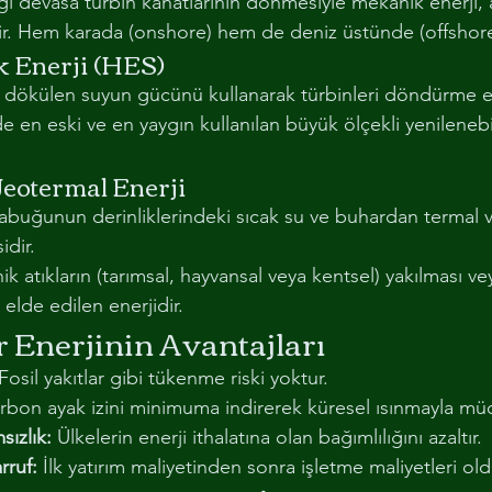
ği devasa türbin kanatlarının dönmesiyle mekanik enerji,
tilir. Hem karada (onshore) hem de deniz üstünde (offshore)
k Enerji (HES)
dökülen suyun gücünü kullanarak türbinleri döndürme es
 en eski ve en yaygın kullanılan büyük ölçekli yenilenebil
 Jeotermal Enerji
kabuğunun derinliklerindeki sıcak su ve buhardan termal v
idir.
ik atıkların (tarımsal, hayvansal veya kentsel) yakılması ve
a elde edilen enerjidir.
r Enerjinin Avantajları
 Fosil yakıtlar gibi tükenme riski yoktur.
rbon ayak izini minimuma indirerek küresel ısınmayla mü
ızlık:
 Ülkelerin enerji ithalatına olan bağımlılığını azaltır.
rruf:
 İlk yatırım maliyetinden sonra işletme maliyetleri ol