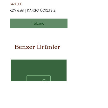
Fiyat
₺460,00
KDV dahil
|
KARGO ÜCRETSİZ
Tükendi
Benzer Ürünler
Topraklı Priz
- ARVİA
few days ago
Verified