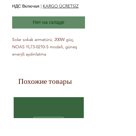
НДС Включая
|
KARGO ÜCRETSİZ
Нет на складе
Solar sokak armatürü, 200W güç, 
NOAS YL73-0210-S modeli, güneş 
enerjili aydınlatma
Похожие товары
Topraklı Priz
- ARVİA
few days ago
Verified