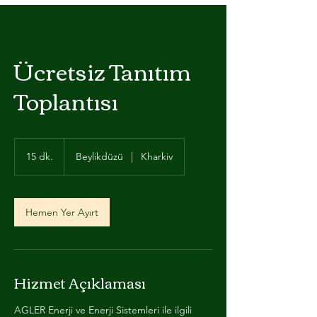
Ücretsiz Tanıtım
Toplantısı
15 dk.
1
Beylikdüzü
|
Kharkiv
5
d
k
.
Hemen Yer Ayırt
Hizmet Açıklaması
AGLER Enerji ve Enerji Sistemleri ile ilgili