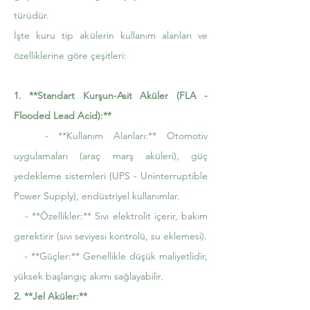
türüdür.
İşte kuru tip akülerin kullanım alanları ve
özelliklerine göre çeşitleri:
1. **Standart Kurşun-Asit Aküler (FLA -
Flooded Lead Acid):**
- **Kullanım Alanları:** Otomotiv
uygulamaları (araç marş aküleri), güç
yedekleme sistemleri (UPS - Uninterruptible
Power Supply), endüstriyel kullanımlar.
- **Özellikler:** Sıvı elektrolit içerir, bakım
gerektirir (sıvı seviyesi kontrolü, su eklemesi).
- **Güçler:** Genellikle düşük maliyetlidir,
yüksek başlangıç akımı sağlayabilir.
2. **Jel Aküler:**