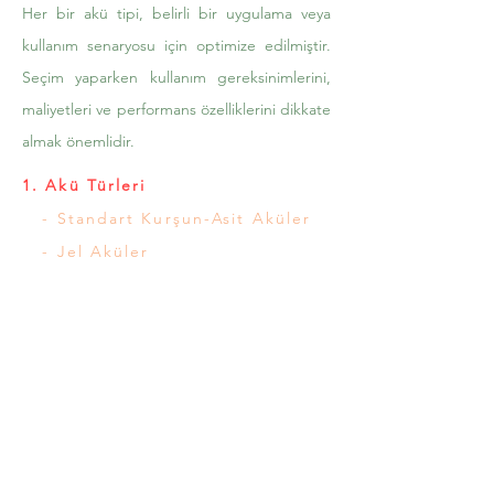
Her bir akü tipi, belirli bir uygulama veya
kullanım senaryosu için optimize edilmiştir.
Seçim yaparken kullanım gereksinimlerini,
maliyetleri ve performans özelliklerini dikkate
almak önemlidir.
Topraklı Priz
- ARVİA
1. Akü Türleri
few days ago
Verified
- Standart Kurşun-Asit Aküler
- Jel Aküler
- AGM Aküler
- Lityum İyon Aküler
2. Kapasiteye Göre Aküler
- 24V Aküler
- 100 Ah