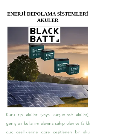
ENERJİ DEPOLAMA SİSTEMLERİ
ENERJİ DEPOLAMA SİSTEMLERİ
AKÜLER
AKÜLER
Kuru tip aküler (veya kurşun-asit aküler),
geniş bir kullanım alanına sahip olan ve farklı
güç özelliklerine göre çeşitlenen bir akü