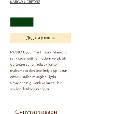
KARGO ÜCRETSİZ
Кількість
*
Додати у кошик
MONO Uydu Prizi F Tipi - Titanyum 
renk seçeneği ile modern ve şık bir 
görünüm sunar. Yüksek kaliteli 
malzemelerden üretilmiş olup, uzun 
ömürlü kullanım sağlar. Uydu 
sinyallerinin güvenli ve kaliteli bir 
şekilde iletilmesini sağlar.
Topraklı Priz
Супутні товари
- ARVİA