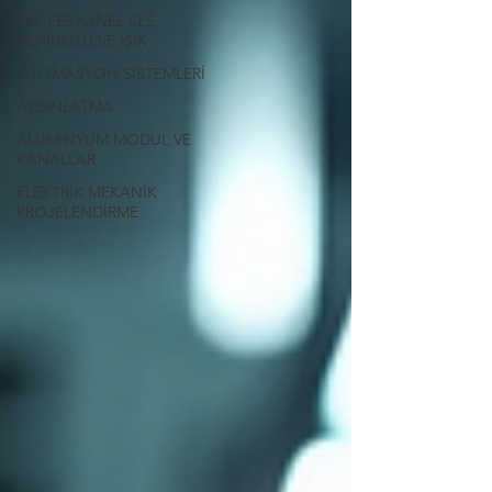
PROFESYONEL SES,
GÖRÜNTÜ VE IŞIK
OTOMASYON SİSTEMLERİ
AYDINLATMA
ALUMINYUM MODUL VE
KANALLAR
ELEKTRİK MEKANİK
PROJELENDİRME