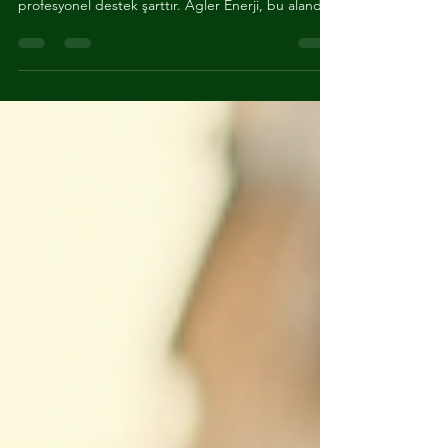
Hizmetleri Hakkında Her Şey
Enerji sektöründe doğru adımları atmak, maliyetleri
düşürmek ve sürdürülebilir çözümler üretmek için
profesyonel destek şarttır. Agler Enerji, bu alanda
sunduğu danışmanlık hizmetleriyle fark yaratıyor.
Bu yazıda, Agler Enerji danışmanlık hizmetlerinin
kapsamını, avantajlarını ve nasıl
faydalanabileceğinizi detaylı şekilde anlatacağım.
Enerji Danışmanlığının Önemi ve Kapsamı Enerji
yönetimi, sadece faturaları azaltmakla kalmaz. Aynı
zamanda çevresel etkileri minimize eder ve