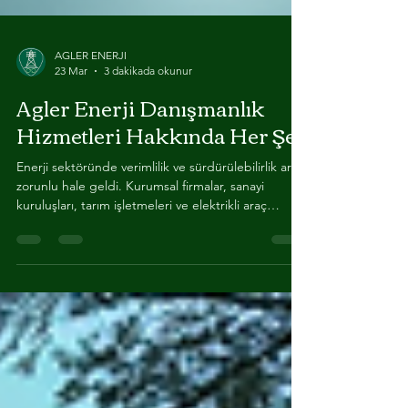
AGLER ENERJI
23 Mar
3 dakikada okunur
Agler Enerji Danışmanlık
Hizmetleri Hakkında Her Şey
Enerji sektöründe verimlilik ve sürdürülebilirlik artık
zorunlu hale geldi. Kurumsal firmalar, sanayi
kuruluşları, tarım işletmeleri ve elektrikli araç
sahipleri için enerji yönetimi kritik bir konu. Bu
noktada, profesyonel enerji danışmanlık hizmetleri
devreye giriyor. Agler Enerji, bu alanda sunduğu
kapsamlı çözümlerle fark yaratıyor. Enerji
Danışmanlık Hizmetleri Nedir? Enerji danışmanlık
hizmetleri, enerji kullanımını analiz etmek, tasarruf
yöntemleri geliştirmek ve sürdü