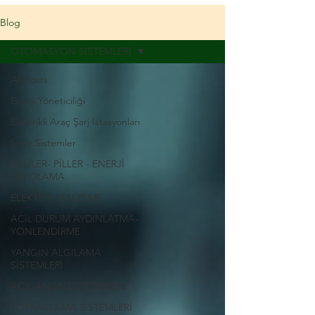
Blog
OTOMASYON SİSTEMLERİ
All Posts
Enerji Yöneticiliği
Elektrikli Araç Şarj İstasyonları
Solar Sistemler
AKÜLER- PİLLER - ENERJİ
DEPOLAMA
ELEKTRİK MALZEME
ACİL DURUM AYDINLATMA-
YÖNLENDİRME
YANGIN ALGILAMA
SİSTEMLERİ
ACİL ANONS SİSTEMLERİ
TOPRAKLAMA SİSTEMLERİ