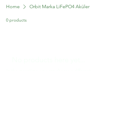
Home
Orbit Marka LiFePO4 Aküler
0 products
Topraklı Priz
- ARVİA
few days ago
Verified
No products here yet...
In the meantime, you can choose a different
category to continue shopping.
CONTACT US
Email:
destek@aglerenerji.com
Address: İSTANBUL/ TÜRKİYE
Phone:
GET UPDATED