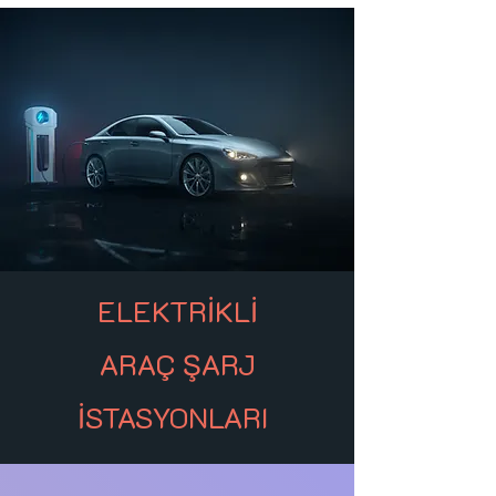
ELEKTRİKLİ
ARAÇ ŞARJ
İSTASYONLARI