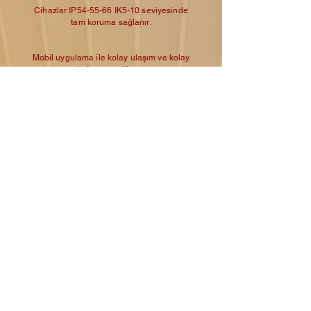
Topraklı Priz
Cihazlar IP54-55-66 IK5-10 seviyesinde
- ARVİA
tam koruma sağlanır.
few days ago
Verified
Mobil uygulama ile kolay ulaşım ve kolay
kullanım sağlanır.
NEDEN
AGLER ENERJİ
ELEKTRİKLİ ARAÇ ŞARJ
İSTASYON ÇÖZÜMLERİ