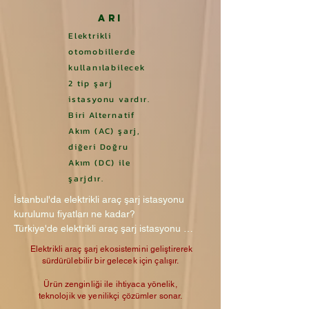
ARI
Elektrikli
otomobillerde
kullanıla
bilecek
2 tip şarj
istasyonu
vard
ır.
Biri Alternatif
Akım (AC) şarj,
diğeri Doğru
Akım (D
C) ile
şarjdır.
İstanbul'da elektrikli araç şarj istasyonu 
kurulumu fiyatları ne kadar?

Türkiye'de elektrikli araç şarj istasyonu 
kurulumu fiyatları ne kadar?
Elektrikli araç şarj ekosistemini geliştirerek
sürdürülebilir bir gelecek için çalışır.
Ürün zenginliği ile ihtiyaca yönelik,
teknolojik ve yenilikçi çözümler sonar.