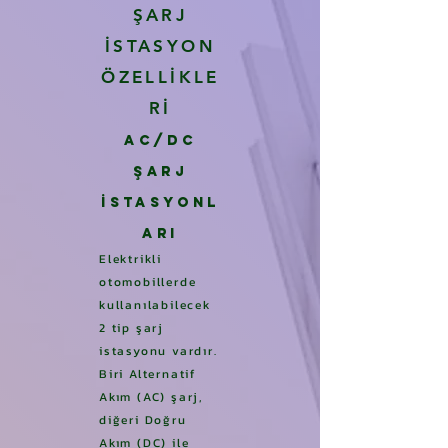
ŞARJ
İSTASYON
ÖZELLİKLE
Rİ
AC/DC
ŞARJ
İSTASY
ONL
ARI
Elektrikli
otomobillerde
kullanıla
bilecek
2 tip şarj
istasyonu
vard
ır.
Biri Alternatif
Akım (AC) şarj,
diğeri Doğru
Akım (D
C) ile