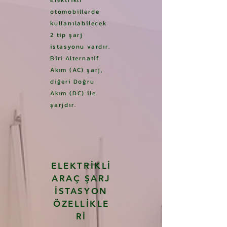
Elektrikli
otomobillerde
kullanıla
bilecek
2 tip şarj
istasyonu
vard
ır.
Biri Alternatif
Akım (AC) şarj,
diğeri Doğru
Akım (D
C) ile
şarjdır.
ELEKTRİKLİ
ARAÇ ŞARJ
İSTASYON
ÖZELLİKLE
Rİ