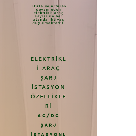
Hızla ve artarak
devam eden
elektrikli araç
sayısı ile her
alanda ihtiyaç
duyulmaktadır.
ELEKTRİKL
İ ARAÇ
ŞARJ
İSTASYON
ÖZELLİKLE
Rİ
AC/DC
ŞARJ
İSTASY
ONL