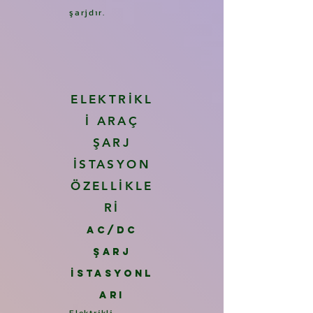
şarjdır.
ELEKTRİKL
İ ARAÇ
ŞARJ
İSTASYON
ÖZELLİKLE
Rİ
AC/DC
ŞARJ
İSTASY
ONL
ARI