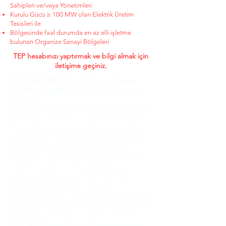
Sahipleri ve/veya Yönetimleri
Kurulu Gücü ≥ 100 MW olan Elektrik Üretim
Tesisleri ile
Bölgesinde faal durumda en az elli işletme
bulunan Organize Sanayi Bölgeleri
TEP hesabınızı yaptırmak ve bilgi almak için
iletişime geçiniz.
TS EN ISO 50001 Enerji Yönetim Sistemi
Sertifikası Almakla Yükümlü Olan Kurum ve
Kuruluşlar
Enerji Kaynaklarının ve Enerjinin Kullanımında
Verimliliğin Artırılmasına Dair Yönetmelik’te,
“Enerji yöneticisi görevlendirmekle yükümlü
kamu binaları, ticari binalar, hizmet binaları,
elektrik üretim tesisleri ile endüstriyel
işletmeler ve enerji yönetim birimi kurmakla
yükümlü organize sanayi bölgeleri ile
endüstriyel işletmeler TS EN ISO 50001
Enerji Yönetim Sistemini kurarak
belgelendirecektir. Enerji yönetim sisteminin
güncel tutulmasından ilgili kurum, kuruluş ve
işletmeler sorumludur.” hükmü ile TS EN
ISO 50001 Enerji Yönetim Sistemi kurmakla