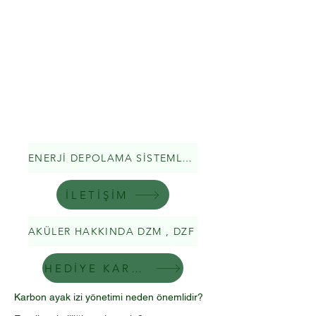
ISO 16949 Otomotiv Kalite Sistemi
ISO 13485 Tıbbi Cihazlar İçin Kalite
Yönetim Sistemi
ISO 17020 Muayene Kuruluşları
Akreditasyonu
ISO IEC 17025 Laboratuvar Akreditasyonu
CE Belgesi
İç Kontrol
Stratejik Planlama Danışmanlığı
ENERJİ DEPOLAMA SİSTEMLERİ
İLETİŞİM
AKÜLER HAKKINDA DZM , DZF
HEDİYE KARTI OLUŞTUR
Karbon ayak izi yönetimi neden önemlidir?