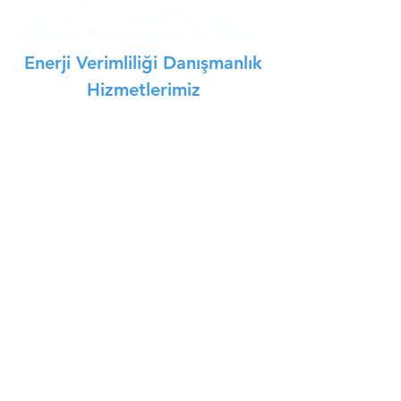
yükümlü kurum ve kuruluşlar tanımlanmıştır.
Bahse konu mevzuata ulaşmak için
tıklayınız
.
Enerji Verimliliği Danışmanlık
Hizmetlerimiz
Enerji Verimliliği Hizmetlerimiz
Enerji Etüt Danışmanlığı
KOSGEB Enerji Etüt Danışmanlığı
Verimlilik Artırıcı Proje
Enerji Yöneticiliği
Enerji Kimlik Belgesi
Yenilenebilir Enerji Danışmanlığı
Ölçüm Hizmetlerimiz
Enerji Analizörü Ölçümleri
Baca Gazı Ölçümleri
Ultrasonik Debi Ölçümü
Gürültü Ölçümü
Kazan Verimliliği Ölçümü