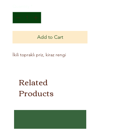
Quantity
*
Add to Cart
İkili topraklı priz, kiraz rengi
Related
Products
Topraklı Priz
- ARVİA
few days ago
Verified