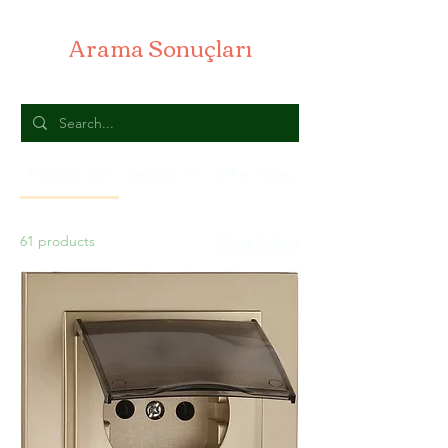
Arama Sonuçları
Products (61)
Services (1)
Other Pages (20)
61 products
Filter & Sort