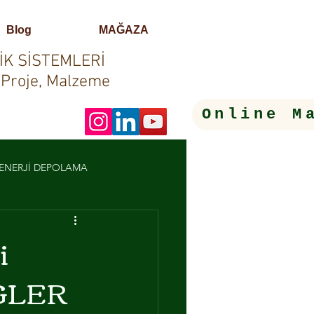
Blog
MAĞAZA
İK SİSTEMLERİ
 Proje, Malzeme
Online M
- ENERJİ DEPOLAMA
LERİ
i
AGLER
OTOMASYON SİSTEMLERİ