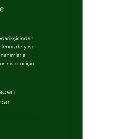
e 
edarikçisinden 
lerinizde yasal 
onanımlarla 
s sistemi için 
meden 
dar 