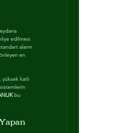
meydana 
hliye edilmesi 
 standart alarm 
 önleyen en 
, yüksek katlı 
 sistemlerin 
ANLIK
 bu 
 Yapan 