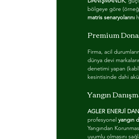
DANIŞMANLIK
, güçl
bölgeye göre (örneğin 
matris senaryolarını
 
Premium Donan
Firma, acil durumları
dünya devi markaların 
denetimi yapan (kabl
kesintisinde dahi akü
Yangın Danışma
AGLER ENERJİ DAN
profesyonel 
yangın d
Yangından Korunması 
uyumlu olmasını sağla