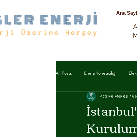
Ana Say
A
M
All Posts
Enerji Yöneticiliği
Elek
AGLER ENERJI
15 
ELEKTRİK MALZEME
ACİL D
İstanbul
Kurulum
ACİL ANONS SİSTEMLERİ
TO