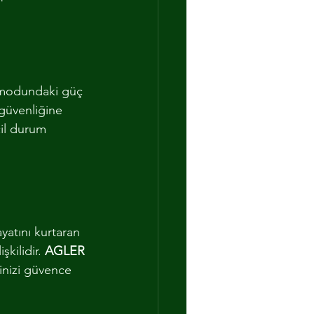
e) modundaki güç 
güvenliğine 
cil durum 
yatını kurtaran 
kilidir. 
AGLER 
inizi güvence 