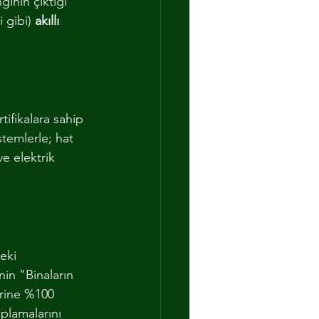
gının çıktığı 
 gibi) 
akıllı 
tifikalara sahip 
istemlerle; hat 
e elektrik 
eki 
nin "Binaların 
erine %100 
aplamalarını 