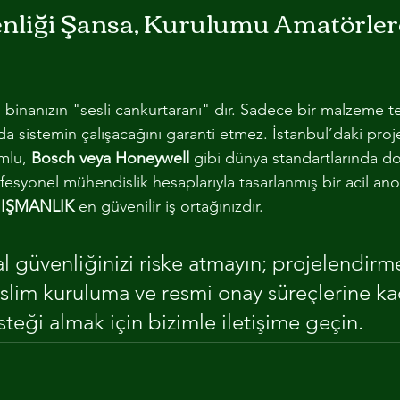
nliği Şansa, Kurulumu Amatörler
, binanızın "sesli cankurtaranı" dır. Sadece bir malzeme t
da sistemin çalışacağını garanti etmez. İstanbul’daki proje
mlu, 
Bosch veya Honeywell
 gibi dünya standartlarında d
fesyonel mühendislik hesaplarıyla tasarlanmış bir acil anon
IŞMANLIK
 en güvenilir iş ortağınızdır.
l güvenliğinizi riske atmayın; projelendir
eslim kuruluma ve resmi onay süreçlerine ka
eği almak için bizimle iletişime geçin.