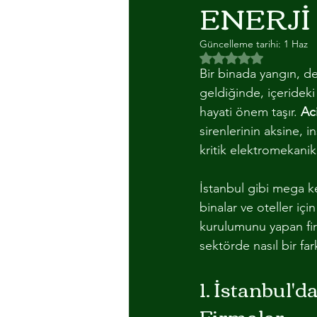
ENERJİ 
AYDINLATMA
ALUMINYUM M
Güncelleme tarihi:
1 Haz
5 üzerinden NaN yıl
Bir binada yangın, de
geldiğinde, içerideki
hayati önem taşır. 
Ac
sirenlerinin aksine, 
kritik elektromekanik 
İstanbul gibi mega ken
binalar ve oteller içi
kurulumunu yapan firm
sektörde nasıl bir far
1. İstanbul'
Firmalar