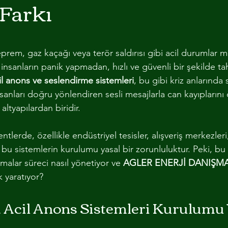
Farkı
ODUL VE KANALLAR
ELEKTRİK MEKANİK PROJELENDİRME
dız
prem, gaz kaçağı veya terör saldırısı gibi acil durumlar 
 insanların panik yapmadan, hızlı ve güvenli bir şekilde ta
il anons ve seslendirme sistemleri
, bu gibi kriz anlarında
insanları doğru yönlendiren sesli mesajlarla can kayıplarını
altyapılardan biridir.
tlerde, özellikle endüstriyel tesisler, alışveriş merkezleri
n bu sistemlerin kurulumu yasal bir zorunluluktur. Peki, bu
alar süreci nasıl yönetiyor ve 
AGLER ENERJİ DANIŞM
k yaratıyor?
da Acil Anons Sistemleri Kurulumu