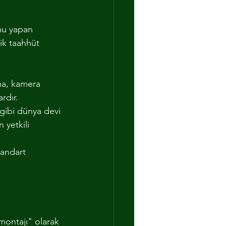
mu yapan 
ik taahhüt 
ma, kamera 
rdır.
 gibi dünya devi 
 yetkili 
tandart 
montajı" olarak 