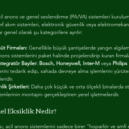
cil anons ve genel seslendirme (PA/VA) sistemleri kurulu
ayıf akım sistemleri, elektronik güvenlik veya elektromekan
ar genel olarak şu kategorilere ayrılır:
üt Firmaları:
 Genellikle büyük şantiyelerde yangın algıla
nons sistemlerini paket halinde projelendirip kuran firmala
ntegratör Bayiler:
Bosch, Honeywell, Inter-M
 veya 
Philips
rini tedarik edip, sahada devreye alma işlemlerini yürüten
eridir.
ik Şirketleri:
 Daha çok küçük ve orta ölçekli binalarda s
emlerinin montajını gerçekleştiren yerel işletmelerdir.
el Eksiklik Nedir?
ı, acil anons sistemlerini sadece birer "hoparlör ve amfi 