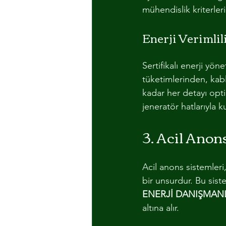
mühendislik kriterler
Enerji Verimlil
Sertifikalı enerji yö
tüketimlerinden, kabl
kadar her detayı opti
jeneratör hatlarıyla 
3. Acil Ano
Acil anons sistemleri
bir unsurdur. Bu siste
ENERJİ DANIŞMAN
altına alır.