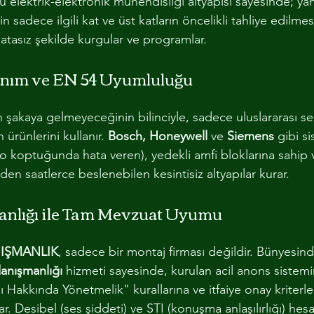
ü elektrik-elektronik mühendisliği altyapısı sayesinde; yan
sadece ilgili kat ve üst katların öncelikli tahliye edilmesi
hatasız şekilde kurgular ve programlar.
ım ve EN 54 Uyumluluğu
n şakaya gelmeyeceğinin bilinciyle, sadece uluslararası ser
ürünlerini kullanır. 
Bosch, Honeywell
 ve 
Siemens
 gibi s
o koptuğunda hata veren), yedekli amfi bloklarına sahip v
den saatlerce beslenebilen kesintisiz altyapılar kurar.
nlığı ile Tam Mevzuat Uyumu
IŞMANLIK
, sadece bir montaj firması değildir. Bünyesind
anışmanlığı
 hizmeti sayesinde, kurulan acil anons sistemi
Hakkında Yönetmelik" kurallarına ve itfaiye onay kriterl
r. Desibel (ses şiddeti) ve STI (konuşma anlaşılırlığı) hes