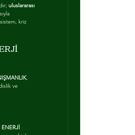
ır; 
uluslararası 
ıyla 
istem, kriz 
ERJİ 
NIŞMANLIK
, 
islik ve 
 ENERJİ 