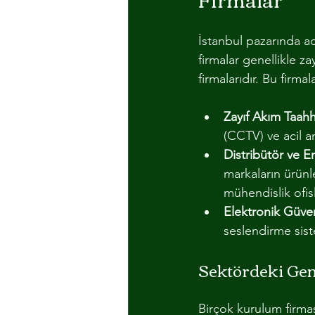
İstanbul pazarında a
firmalar genellikle z
firmalarıdır. Bu firmal
Zayıf Akım Taahh
(CCTV) ve acil a
Distribütör ve E
markaların ürünle
mühendislik ofisl
Elektronik Güvenl
seslendirme sist
Sektördeki Gen
Birçok kurulum firmas