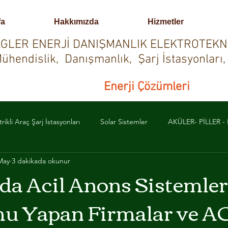
fa
Hakkımızda
Hizmetler
GLER ENERJİ DANIŞMANLIK ELEKTROTEKN
ühendislik, Danışmanlık, Şarj İstasyonları,
Enerji Çözümleri
trikli Araç Şarj İstasyonları
Solar Sistemler
AKÜLER- PİLLER 
May
3 dakikada okunur
URUM AYDINLATMA-YÖNLENDİRME
YANGIN ALGILAMA SİSTEM
'da Acil Anons Sistemler
u Yapan Firmalar ve 
PRAKLAMA SİSTEMLERİ
PROFESYONEL SES, GÖRÜNTÜ VE IŞIK