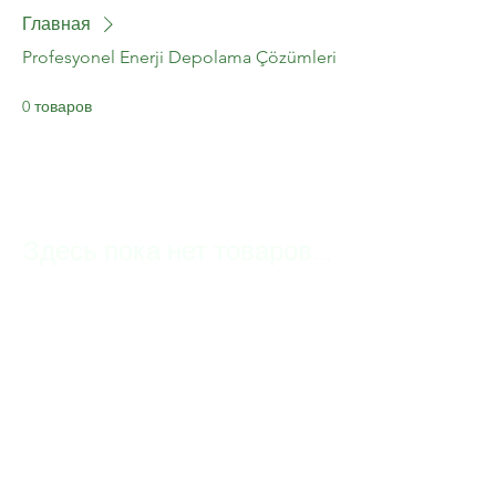
Главная
Profesyonel Enerji Depolama Çözümleri
0 товаров
Здесь пока нет товаров...
Пока вы можете выбрать другую
категорию и продолжить покупки.
CONTACT US
Email:
destek@aglerenerji.com
Address: İSTANBUL/ TÜRKİYE
Phone: