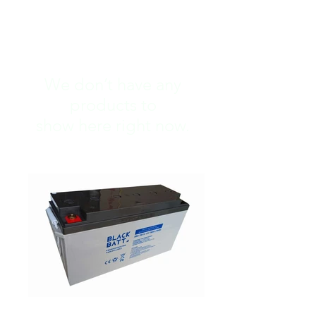
We don’t have any
products to
show here right now.