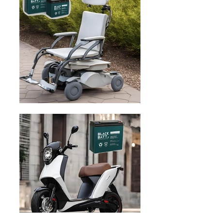
Someone just added
Topraklı Priz
- ARVİA
to their cart.
few days ago
Verified