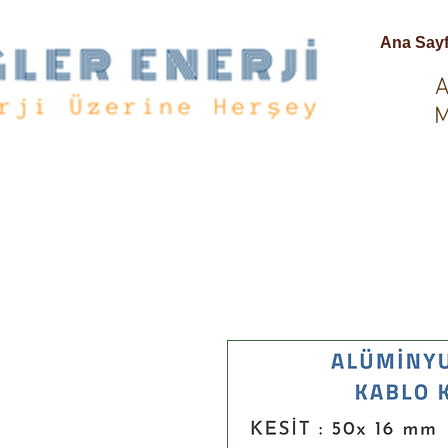
Ana Say
A
M