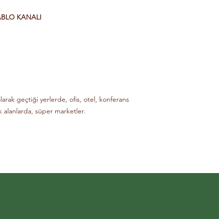
uygulamasında, cam 
kabinlerde, reklam pa
ABLO KANALI
sistemlerinde, soba y
soğutma sanayinde
larak geçtiği yerlerde, ofis, otel, konferans
ık alanlarda, süper marketler.