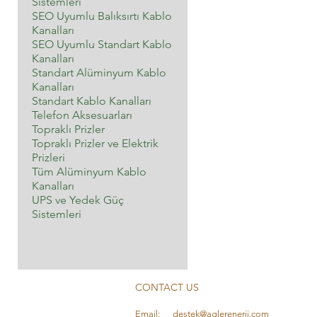
Sistemleri
SEO Uyumlu Balıksırtı Kablo
Kanalları
SEO Uyumlu Standart Kablo
Kanalları
Standart Alüminyum Kablo
Kanalları
Standart Kablo Kanalları
Telefon Aksesuarları
Topraklı Prizler
Topraklı Prizler ve Elektrik
Prizleri
Tüm Alüminyum Kablo
Kanalları
UPS ve Yedek Güç
Sistemleri
Topraklı Priz - ARVİA
CONTACT US
few days ago
Verified
Email:
destek@aglerenerji.com