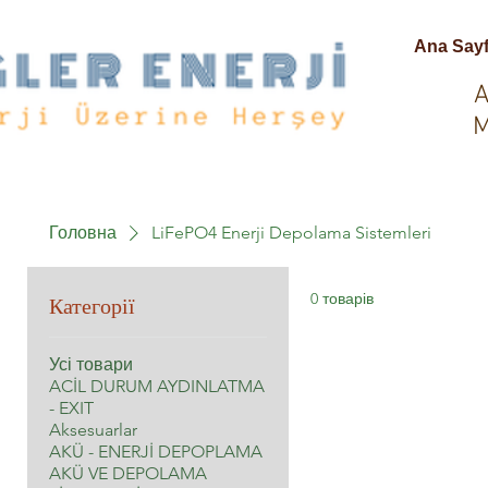
Ana Say
A
M
Головна
LiFePO4 Enerji Depolama Sistemleri
Категорії
0 товарів
Усі товари
ACİL DURUM AYDINLATMA
- EXIT
Aksesuarlar
AKÜ - ENERJİ DEPOPLAMA
AKÜ VE DEPOLAMA