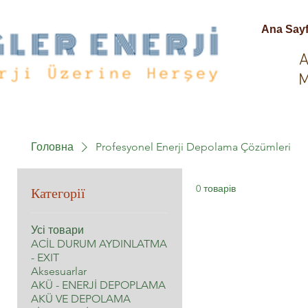
Ana Say
A
M
Головна
Profesyonel Enerji Depolama Çözümleri
Категорії
0 товарів
Усі товари
ACİL DURUM AYDINLATMA
- EXIT
Aksesuarlar
AKÜ - ENERJİ DEPOPLAMA
AKÜ VE DEPOLAMA