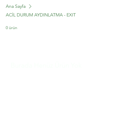
Ana Sayfa
ACİL DURUM AYDINLATMA - EXIT
0 ürün
Burada Henüz Ürün Yok
Bu arada farklı bir kategori seçerek alışverişe
devam edebilirsiniz.
CONTACT US
Email:
destek@aglerenerji.com
Address: İSTANBUL/ TÜRKİYE
Phone: