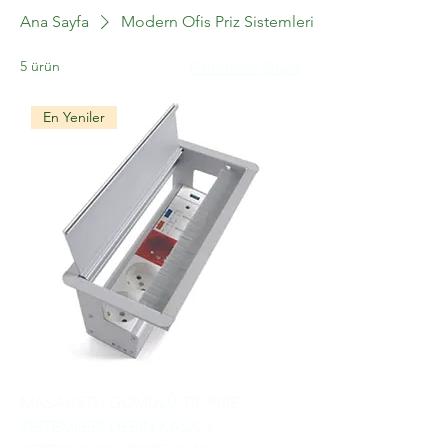
Ana Sayfa
Modern Ofis Priz Sistemleri
5 ürün
Filtrele ve Sırala
En Yeniler
MASAÜSTÜ GÖMÜLÜ TİP PRİZ
SİSTEMLERİ-DERİN KASA 3