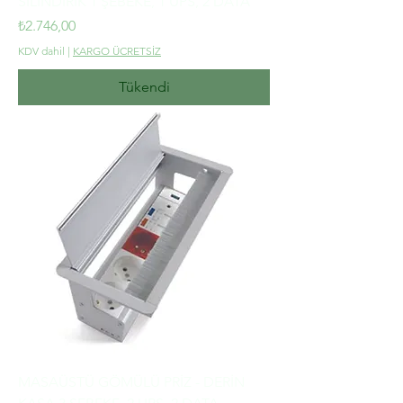
SİLİNDİRİK 1 ŞEBEKE, 1 UPS, 2 DATA
Fiyat
₺2.746,00
KDV dahil
|
KARGO ÜCRETSİZ
Tükendi
MASAÜSTÜ GÖMÜLÜ PRİZ - DERİN