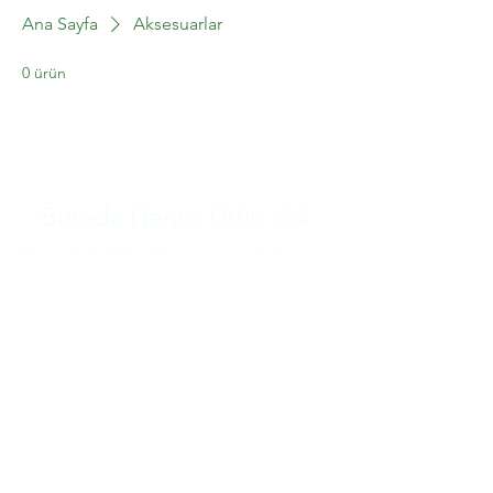
Ana Sayfa
Aksesuarlar
0 ürün
Burada Henüz Ürün Yok
Bu arada farklı bir kategori seçerek alışverişe
devam edebilirsiniz.
CONTACT US
Email:
destek@aglerenerji.com
Address: İSTANBUL/ TÜRKİYE
Phone:
GET UPDATED