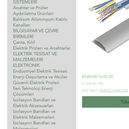
SİSTEMLERİ
Anahtar ve Prizler
Aydınlatma Ürünleri
Balıksırtı Alüminyum Kablo
Kanalları
BİLGİSAYAR VE ÇEVRE
BİRİMLERİ
Çanta, Kılıf
Elektrik Prizleri ve Anahtarlar
ELEKTRİK TESİSAT VE
MALZEMELERİ
50X16 ALÜMİNYUM BA
ELEKTRONİK
KANALI
Endüstriyel Elektrik Tesisatı
Normal Fiyat
İndirimli Fiyat
₺720,00
₺648,00
Enerji Depolama ve Aküler
Güvenli Elektrik Prizleri
₺1.296,00
/
2m
İleri Teknoloji Enerji
2
KDV dahil
|
KARGO ÜCRETSİZ
M
Çözümleri
e
İzolasyon Bandları ve
Tük
t
Elektrik Aksesuarları
r
İzolasyon Bandları ve
e
b
Elektrik Malzemeleri
a
İzolasyon Bandları ve
ş
Malzemeleri