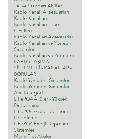
ı
Jel ve Standart Aküler
n
a
Kablo Kanalı Aksesuarları
₺
Kablo Kanalları
1
Kablo Kanalları - Tüm
.
Çeşitleri
2
9
Kablo Kanalları Aksesuarları
6
Kablo Kanalları ve Yönetim
,
Sistemleri
0
Kablo Kanalları ve Yönetimi
0
KABLO TAŞIMA
SİSTEMLERİ - KANALLAR -
BORULAR
Kablo Yönetimi Sistemleri
Kablo Yönetimi Sistemleri -
Ana Kategori
LiFePO4 Aküler - Yüksek
Performans
LiFePO4 Aküler ve Enerji
Depolama
LiFePO4 Enerji Depolama
Sistemleri
Marin Tipi Aküler