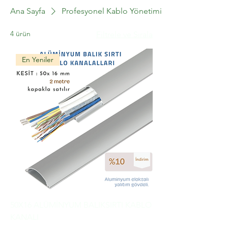
Ana Sayfa
Profesyonel Kablo Yönetimi
4 ürün
Filtrele ve Sırala
En Yeniler
50X16 ALÜMİNYUM BALIKSIRTI KABLO
KANALI